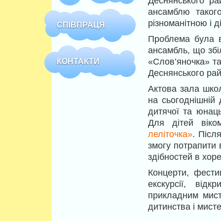
Деснянського р
ансамблю таког
різноманітною і 
СПІВПРАЦЯ
Проблема була в
ансамбль, що збі
КОНТАКТИ
«Слов’яночка» та
Деснянського рай
Актова зала шко
на сьогоднішній
дитячої та юнаць
Для дітей віко
леліточка
»
. Післ
змогу потрапити 
здібностей в хор
Концерти, фестива
екскурсії, відк
прикладним мист
дитинства і мист