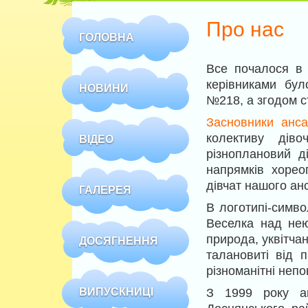
Про нас
ГОЛОВНА
Все почалося в 
керівниками бул
НОВИНИ
№218, а згодом 
Засновники анс
колективу дів
ВІДЕО
різноплановий д
напрямків хорео
дівчат нашого ан
ГАЛЕРЕЯ
В логотипі-символ
Веселка над нею
природа, уквітча
ДОСЯГНЕННЯ
талановиті від 
різноманітні неп
ВИПУСКНИЦІ
З 1999 року ан