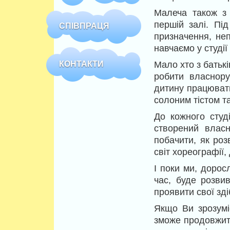
Малеча також з 
першій залі. Пі
СПІВПРАЦЯ
призначення, неп
навчаємо у студії
КОНТАКТИ
Мало хто з батьк
робити власнору
дитину працювати
солоним тістом та
До кожного студ
створений власн
побачити, як роз
світ хореографії, 
І поки ми, дорос
час, буде розви
проявити свої зді
Якщо Ви зрозумі
зможе продовжити