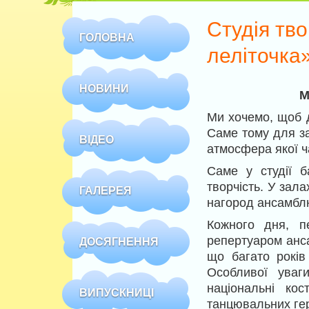
Студія тв
ГОЛОВНА
леліточка
НОВИНИ
М
Ми хочемо, щоб д
Саме тому для за
ВІДЕО
атмосфера якої ч
Саме у студії б
творчість. У зала
ГАЛЕРЕЯ
нагород ансамбл
Кожного дня, п
репертуаром анса
ДОСЯГНЕННЯ
що багато років 
Особливої уваг
національні ко
ВИПУСКНИЦІ
танцювальних гер