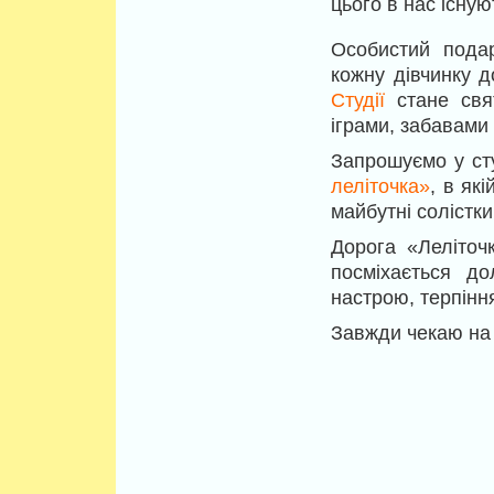
цього в нас існуют
Особистий подар
кожну дівчинку 
Студії
стане свят
іграми, забавами
Запрошуємо у ст
леліточка»
, в як
майбутні солістк
Дорога «Леліточк
посміхається до
настрою, терпінн
Завжди чекаю на