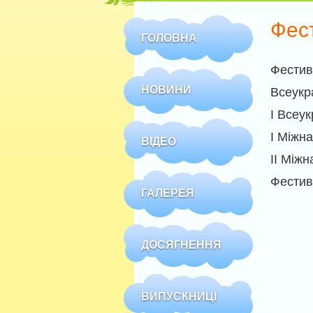
Фест
ГОЛОВНА
Фестив
НОВИНИ
Всеукр
І Всеу
І Мiжн
ВІДЕО
ІI Мiж
Фестив
ГАЛЕРЕЯ
ДОСЯГНЕННЯ
ВИПУСКНИЦІ