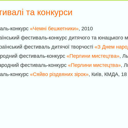
ивалі та конкурси
аль-конкурс
«Чемні бешкетники»
, 2010
аїнський фестиваль-конкурс дитячого та юнацького 
країнський фестиваль дитячої творчості
«З Днем наро
ародний фестиваль-конкурс
«Перлини мистецтва»
, Л
народний фестиваль-конкурс
«Перлини мистецтва»
, 
аль-конкурс
«Сяйво різдвяних зірок»
, Київ, КМДА, 18